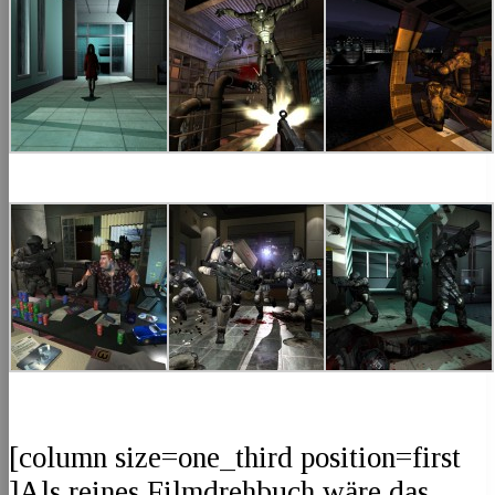
[column size=one_third position=first
]Als reines Filmdrehbuch wäre das