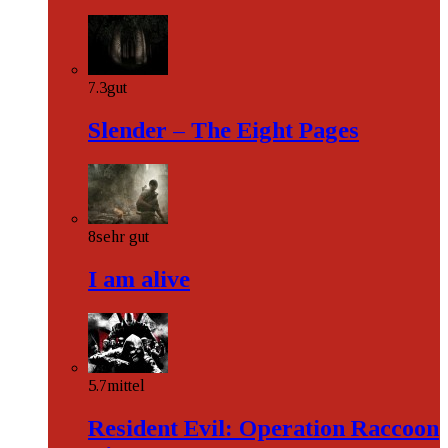
7.3
gut
Slender – The Eight Pages
8
sehr gut
I am alive
5.7
mittel
Resident Evil: Operation Raccoon