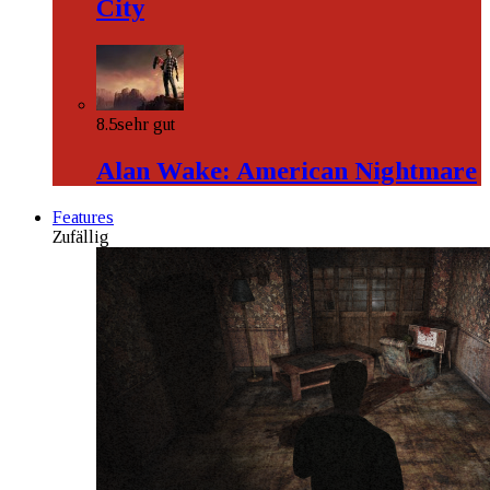
City
8.5
sehr gut
Alan Wake: American Nightmare
Features
Zufällig