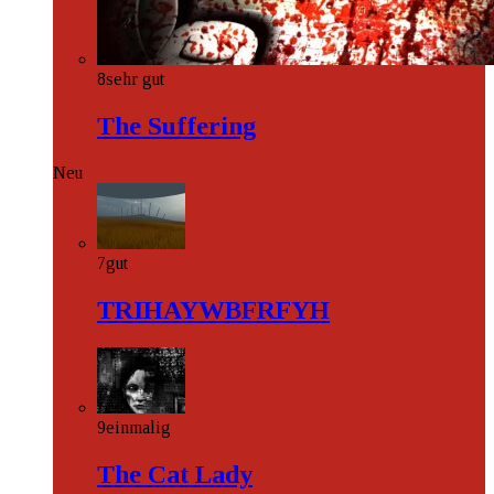
8
sehr gut
The Suffering
Neu
7
gut
TRIHAYWBFRFYH
9
einmalig
The Cat Lady