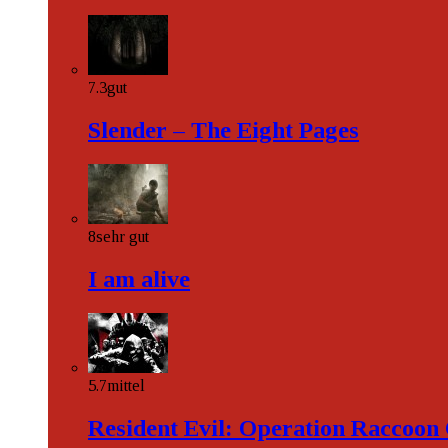
7.3
gut
Slender – The Eight Pages
8
sehr gut
I am alive
5.7
mittel
Resident Evil: Operation Raccoon 