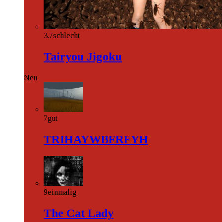
3.7
schlecht
Tairyou Jigoku
Neu
7
gut
TRIHAYWBFRFYH
9
einmalig
The Cat Lady