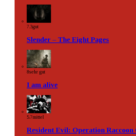
7.3
gut
Slender – The Eight Pages
8
sehr gut
I am alive
5.7
mittel
Resident Evil: Operation Raccoon 