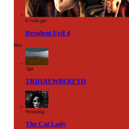
8.7
sehr gut
Resident Evil 4
Neu
7
gut
TRIHAYWBFRFYH
9
einmalig
The Cat Lady