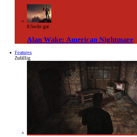
8.5
sehr gut
Alan Wake: American Nightmare
Features
Zufällig