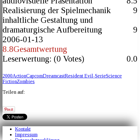
audiovisuelle Präsentation
8.5
Realisierung der Spielmechanik
9
inhaltliche Gestaltung und
dramaturgische Aufbereitung
9
2006-01-13
8.8
Gesamtwertung
Leserwertung: (
0
Votes)
0.0
2000
Action
Capcom
Dreamcast
Resident Evil-Serie
Science
Fiction
Zombies
Teilen auf:
Kontakt
Impressum