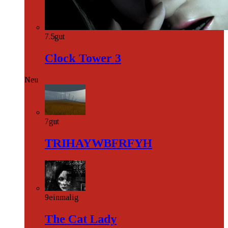
7.5
gut
Clock Tower 3
Neu
7
gut
TRIHAYWBFRFYH
9
einmalig
The Cat Lady