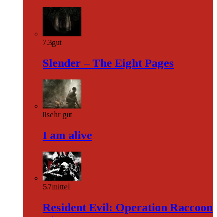
7.3
gut
Slender – The Eight Pages
8
sehr gut
I am alive
5.7
mittel
Resident Evil: Operation Raccoon