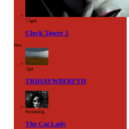
7.5
gut
Clock Tower 3
Neu
7
gut
TRIHAYWBFRFYH
9
einmalig
The Cat Lady