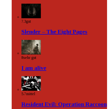
7.3
gut
Slender – The Eight Pages
8
sehr gut
I am alive
5.7
mittel
Resident Evil: Operation Raccoon