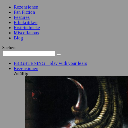
Rezensionen
Fan Fiction
Features
Filmkritiken
Ersteindrücke
Miscellanous
Blog
Suchen
FRIGHTENING – play with your fears
Rezensionen
Zufällig