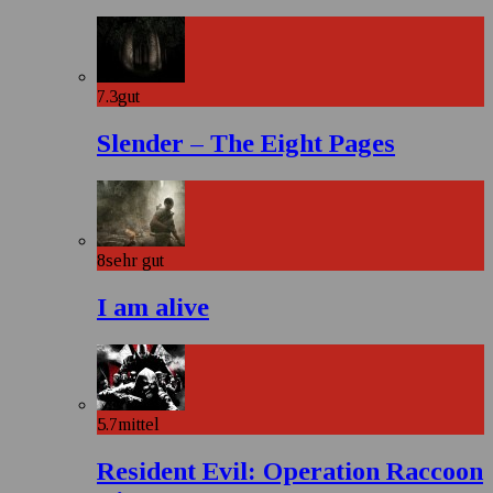
7.3
gut
Slender – The Eight Pages
8
sehr gut
I am alive
5.7
mittel
Resident Evil: Operation Raccoon