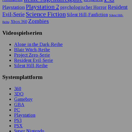
Filmumsetzung
Kurzgeschichte
Playstation 2
Resident
Playstation
psychologischer Horror
Science Fiction
Evil-Serie
Silent Hill-Fanfiction
Silent Hill-
Zombies
Xbox 360
Reihe
Videospielserien
Alone in the Dark-Reihe
Blair Witch-Reihe
Project Zero-Serie
Resident Evil-Serie
Silent Hill-Reihe
Systemplattform
360
3DO
Gameboy
GBA
PC
Playstation
PS3
PSX
Super Nintendo