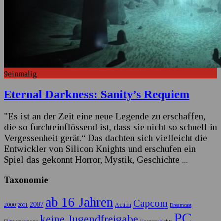
9
einmalig
Eternal Darkness: Sanity’s Requiem
"Es ist an der Zeit eine neue Legende zu erschaffen,
die so furchteinflössend ist, dass sie nicht so schnell in
Vergessenheit gerät.“ Das dachten sich vielleicht die
Entwickler von Silicon Knights und erschufen ein
Spiel das gekonnt Horror, Mystik, Geschichte
...
Taxonomie
ab 16 Jahren
Capcom
2007
2000
Action
2001
Dreamcast
PC
keine Jugendfreigabe