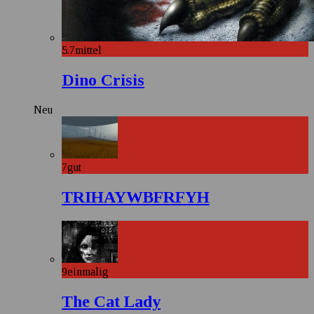
5.7
mittel
Dino Crisis
Neu
7
gut
TRIHAYWBFRFYH
9
einmalig
The Cat Lady