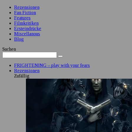
Rezensionen
Fan Fiction
Features
Filmkritiken
Ersteindrücke
Miscellanous
Blog
Suchen
FRIGHTENING – play with your fears
Rezensionen
Zufällig