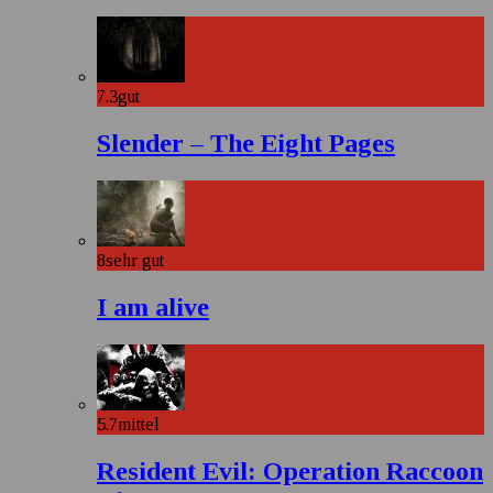
7.3
gut
Slender – The Eight Pages
8
sehr gut
I am alive
5.7
mittel
Resident Evil: Operation Raccoon