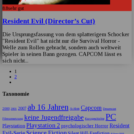
8.8
sehr gut
Resident Evil (Director’s Cut)
Die Ursprungsfassung von dem splatterigem Schocker
"Resident Evil" hat nicht nur die Survival Horror -
Welle zum Rollen gebracht, sondern auch weltweit
Spieler in seinen Bann gezogen. CAPCOM lässt es
sich nicht
...
1
2
Taxonomie
ab 16 Jahren
Capcom
2007
2000
Action
2001
Dreamcast
PC
keine Jugendfreigabe
Filmumsetzung
Kurzgeschichte
Playstation 2
Resident
Playstation
psychologischer Horror
Science Fiction
Evil-Serie
Silent Hill-Fanfiction
Silent Hill-