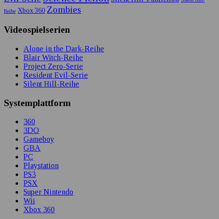
Zombies
Xbox 360
Reihe
Videospielserien
Alone in the Dark-Reihe
Blair Witch-Reihe
Project Zero-Serie
Resident Evil-Serie
Silent Hill-Reihe
Systemplattform
360
3DO
Gameboy
GBA
PC
Playstation
PS3
PSX
Super Nintendo
Wii
Xbox 360