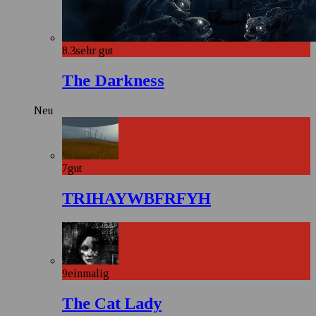
8.3
sehr gut
The Darkness
Neu
7
gut
TRIHAYWBFRFYH
9
einmalig
The Cat Lady