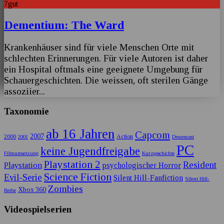
7
gut
Dementium: The Ward
Krankenhäuser sind für viele Menschen Orte mit
schlechten Erinnerungen. Für viele Autoren ist daher
ein Hospital oftmals eine geeignete Umgebung für
Schauergeschichten. Die weissen, oft sterilen Gänge
assoziier
...
Taxonomie
ab 16 Jahren
Capcom
2007
2000
Action
2001
Dreamcast
PC
keine Jugendfreigabe
Filmumsetzung
Kurzgeschichte
Playstation 2
Resident
Playstation
psychologischer Horror
Science Fiction
Evil-Serie
Silent Hill-Fanfiction
Silent Hill-
Zombies
Xbox 360
Reihe
Videospielserien