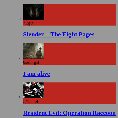
7.3
gut
Slender – The Eight Pages
8
sehr gut
I am alive
5.7
mittel
Resident Evil: Operation Raccoon