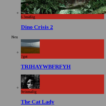
6.3
mäßig
Dino Crisis 2
Neu
7
gut
TRIHAYWBFRFYH
9
einmalig
The Cat Lady