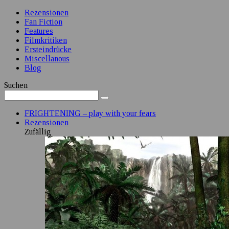
Rezensionen
Fan Fiction
Features
Filmkritiken
Ersteindrücke
Miscellanous
Blog
Suchen
FRIGHTENING – play with your fears
Rezensionen
Zufällig