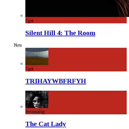
7
gut
Silent Hill 4: The Room
Neu
7
gut
TRIHAYWBFRFYH
9
einmalig
The Cat Lady