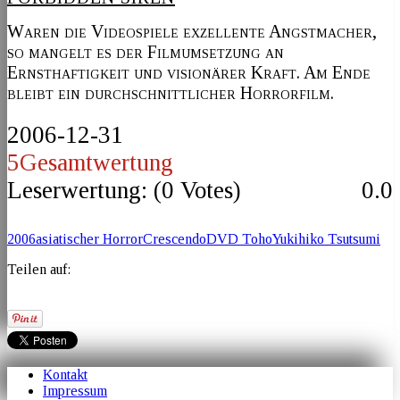
Waren die Videospiele exzellente Angstmacher,
so mangelt es der Filmumsetzung an
Ernsthaftigkeit und visionärer Kraft. Am Ende
bleibt ein durchschnittlicher Horrorfilm.
2006-12-31
5
Gesamtwertung
Leserwertung: (
0
Votes)
0.0
2006
asiatischer Horror
Crescendo
DVD Toho
Yukihiko Tsutsumi
Teilen auf:
Kontakt
Impressum