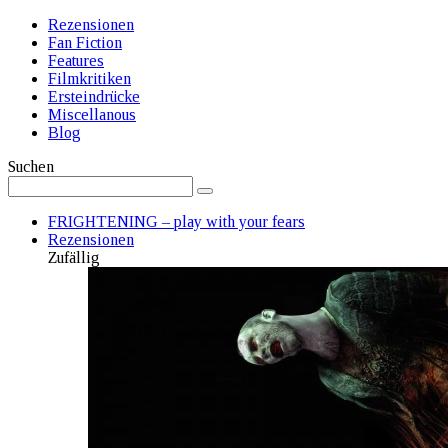
Rezensionen
Fan Fiction
Features
Filmkritiken
Ersteindrücke
Miscellanous
Blog
Suchen
FRIGHTENING – play with your fears
Rezensionen
Zufällig