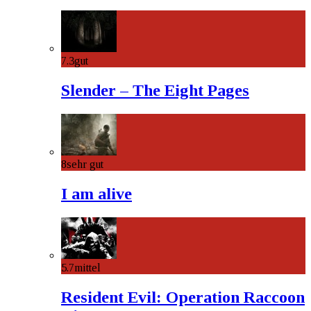
7.3
gut
Slender – The Eight Pages
8
sehr gut
I am alive
5.7
mittel
Resident Evil: Operation Raccoon