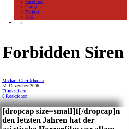
Facebook
Google+
Twitter
RSS
Forbidden Siren
Michael Cherdchupan
31. Dezember 2006
Filmkritiken
0 Reaktionen
[dropcap size=small]I[/dropcap]n
den letzten Jahren hat der
asiatische Horrorfilm vor allem