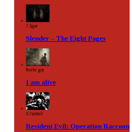
7.3
gut
Slender – The Eight Pages
8
sehr gut
I am alive
5.7
mittel
Resident Evil: Operation Raccoon