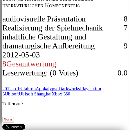
übernatürlichen Komponenten.
audiovisuelle Präsentation
8
Realisierung der Spielmechanik
7
inhaltliche Gestaltung und
dramaturgische Aufbereitung
9
2012-05-03
8
Gesamtwertung
Leserwertung: (
0
Votes)
0.0
2012
ab 16 Jahren
Apokalypse
Darkworks
Playstation
3
Ubisoft
Ubisoft Shanghai
Xbox 360
Teilen auf: