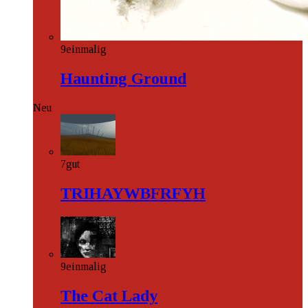
9
einmalig
Haunting Ground
Neu
7
gut
TRIHAYWBFRFYH
9
einmalig
The Cat Lady