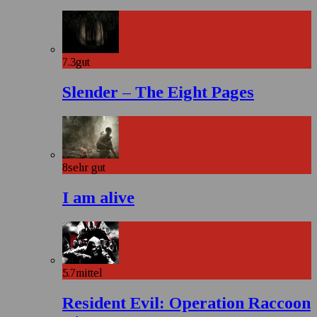
7.3
gut
Slender – The Eight Pages
8
sehr gut
I am alive
5.7
mittel
Resident Evil: Operation Raccoon