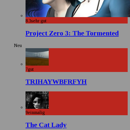
8.3
sehr gut
Project Zero 3: The Tormented
Neu
7
gut
TRIHAYWBFRFYH
9
einmalig
The Cat Lady