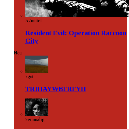
5.7
mittel
Resident Evil: Operation Raccoon
City
Neu
7
gut
TRIHAYWBFRFYH
9
einmalig