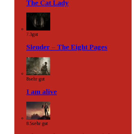
The Cat Lady
7.3
gut
Slender – The Eight Pages
8
sehr gut
I am alive
8.5
sehr gut