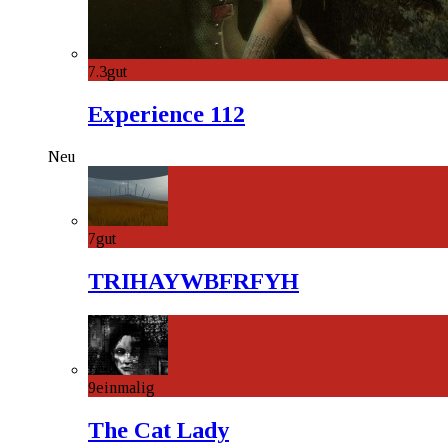
7.3
gut
Experience 112
Neu
7
gut
TRIHAYWBFRFYH
9
einmalig
The Cat Lady