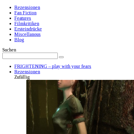
Rezensionen
Fan Fiction
Features
Filmkritiken
Ersteindrücke
Miscellanous
Blog
Suchen
FRIGHTENING – play with your fears
Rezensionen
Zufällig