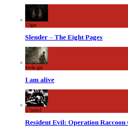
7.3
gut
Slender – The Eight Pages
8
sehr gut
I am alive
5.7
mittel
Resident Evil: Operation Raccoon 