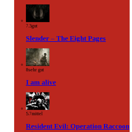
7.3
gut
Slender – The Eight Pages
8
sehr gut
I am alive
5.7
mittel
Resident Evil: Operation Raccoon