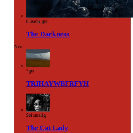
8.3
sehr gut
The Darkness
Neu
7
gut
TRIHAYWBFRFYH
9
einmalig
The Cat Lady