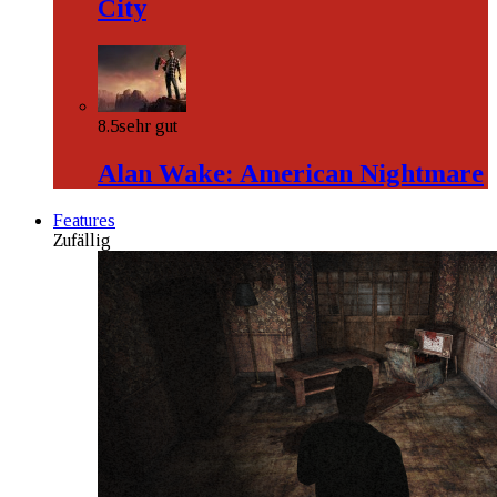
City
8.5
sehr gut
Alan Wake: American Nightmare
Features
Zufällig