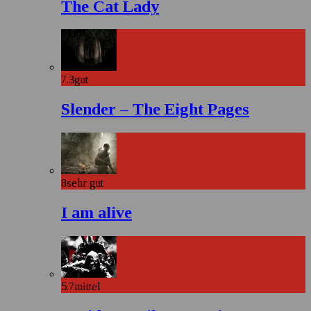
The Cat Lady
7.3
gut
Slender – The Eight Pages
8
sehr gut
I am alive
5.7
mittel