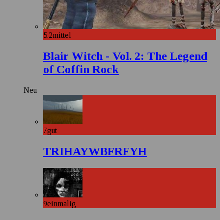
5.2
mittel
Blair Witch - Vol. 2: The Legend
of Coffin Rock
Neu
7
gut
TRIHAYWBFRFYH
9
einmalig