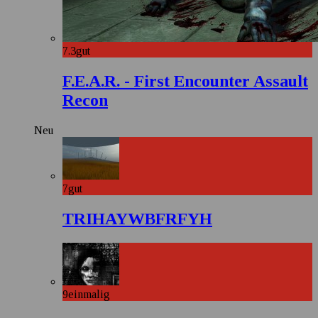
7.3
gut
F.E.A.R. - First Encounter Assault
Recon
Neu
7
gut
TRIHAYWBFRFYH
9
einmalig