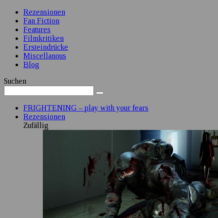
Rezensionen
Fan Fiction
Features
Filmkritiken
Ersteindrücke
Miscellanous
Blog
Suchen
FRIGHTENING – play with your fears
Rezensionen
Zufällig