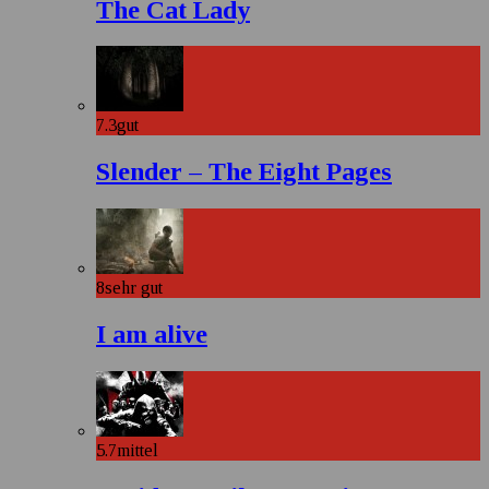
The Cat Lady
7.3
gut
Slender – The Eight Pages
8
sehr gut
I am alive
5.7
mittel