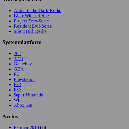
Alone in the Dark-Reihe
Blair Witch-Reihe
Project Zero-Serie
Resident Evil-Serie
Silent Hill-Reihe
Systemplattform
360
3DO
Gameboy
GBA
PC
Playstation
PS3
PSX
Super Nintendo
Wii
Xbox 360
Archiv
Februar 2014
(18)