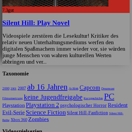
7.3
gut
Silent Hill: Play Novel
Videospiele zerstören die Lesekultur! Kritiker des
relativ neuen Unterhaltungsmediums werfen den
digitalen Spaßmachern immer wieder vor, sie würden
junge Menschen von wahren kulturellen Werten
abbringen und ver
...
Taxonomie
ab 16 Jahren
Capcom
2007
2000
Action
2001
Dreamcast
PC
keine Jugendfreigabe
Filmumsetzung
Kurzgeschichte
Playstation 2
Resident
Playstation
psychologischer Horror
Science Fiction
Evil-Serie
Silent Hill-Fanfiction
Silent Hill-
Zombies
Xbox 360
Reihe
Videospielserien