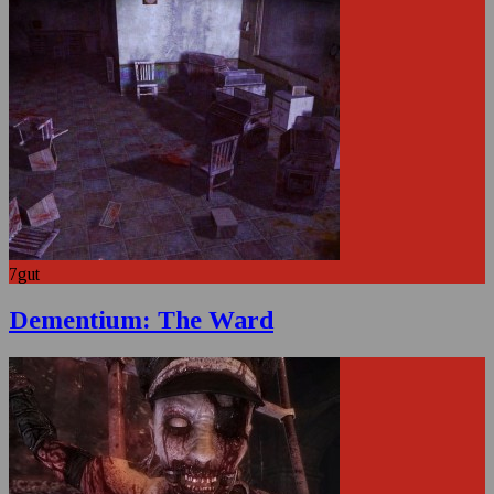
7
gut
Dementium: The Ward