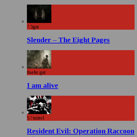
7.3
gut
Slender – The Eight Pages
8
sehr gut
I am alive
5.7
mittel
Resident Evil: Operation Raccoon