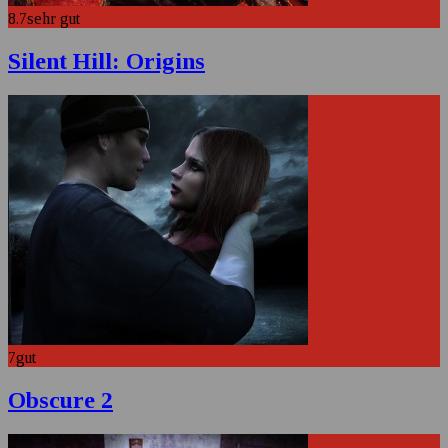
8.7
sehr gut
Silent Hill: Origins
7
gut
Obscure 2