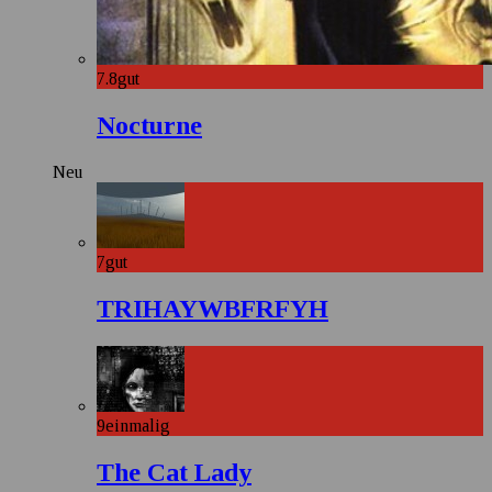
7.8
gut
Nocturne
Neu
7
gut
TRIHAYWBFRFYH
9
einmalig
The Cat Lady