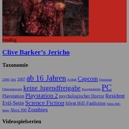
6
mäßig
Clive Barker’s Jericho
Taxonomie
ab 16 Jahren
Capcom
2007
2000
Action
2001
Dreamcast
PC
keine Jugendfreigabe
Filmumsetzung
Kurzgeschichte
Playstation 2
Resident
Playstation
psychologischer Horror
Science Fiction
Evil-Serie
Silent Hill-Fanfiction
Silent Hill-
Zombies
Xbox 360
Reihe
Videospielserien