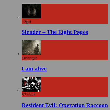
7.3
gut
Slender – The Eight Pages
8
sehr gut
I am alive
5.7
mittel
Resident Evil: Operation Raccoon