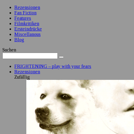
Rezensionen
Fan Fiction
Features
Filmkritiken
Ersteindrücke
Miscellanous
Blog
Suchen
FRIGHTENING – play with your fears
Rezensionen
Zufällig