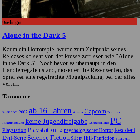
8
sehr gut
Alone in the Dark 5
Kaum ein Horrorspiel wurde zum Zeitpunkt seines
Releases so sehr von der Presse zerrissen wie "Alone
in the Dark 5". Noch bevor es überhaupt in den
Händlerregalen stand, moserten die Rezensenten, das
Spiel sei eine regelrechte Mogelpackung, bei der alles
versu
...
Taxonomie
ab 16 Jahren
Capcom
2007
2000
Action
2001
Dreamcast
PC
keine Jugendfreigabe
Filmumsetzung
Kurzgeschichte
Playstation 2
Resident
Playstation
psychologischer Horror
Science Fiction
Evil-Serie
Silent Hill-Fanfiction
Silent Hill-