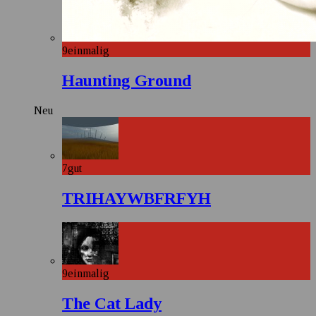
9
einmalig
Haunting Ground
Neu
7
gut
TRIHAYWBFRFYH
9
einmalig
The Cat Lady